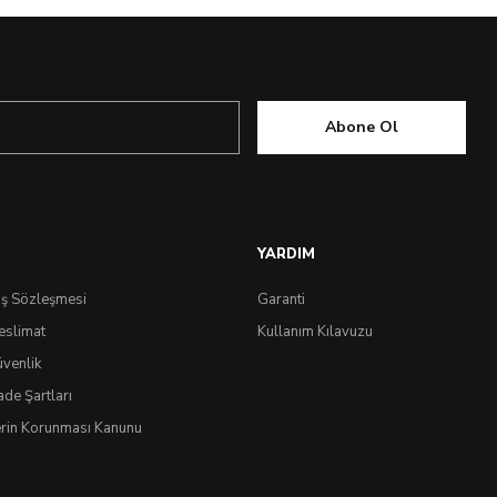
Abone Ol
YARDIM
ış Sözleşmesi
Garanti
eslimat
Kullanım Kılavuzu
üvenlik
ok Yakında
ade Şartları
lerin Korunması Kanunu