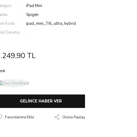
ategori
iPad Mini
arka
Spigen
tok Kodu
ipad_mini_7/6_ultra_hybrid
tok Durumu
.
.249,90 TL
enk
GELİNCE HABER VER
Ürünü Paylaş