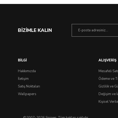
BİZİMLE KALIN
BİLGİ
ALIŞVERİŞ
Hakkımızda
Mesafeli Sat
İletişim
Ödeme ve T
Satış Noktaları
Gizlilik ve G
Ç
Wallpapers
Değişim ve İ
Kişisel Veri
©2007-2026 Spigen, Tüm hakları saklıdır.