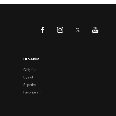
HESABIM
Giriş Yap
Üye ol
Sepetim
Favorilerim