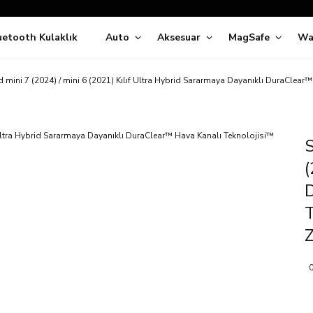
Siparişleriniz
5 İş Günü İçerisinde Kargoda!
uetooth Kulaklık
Auto
Aksesuar
MagSafe
Wa
ıda Ödeme Kolaylığı, Kredi Kartı ile Taksitli Hızlı ve Güvenli Alışve
Hemen Keşfet!
Süper İndirimli Fiyatlar
d mini 7 (2024) / mini 6 (2021) Kılıf Ultra Hybrid Sararmaya Dayanıklı DuraClea
Hemen Tıkla Alışverişe Başla!
S
(
D
T
0