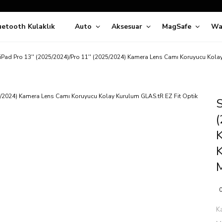
Siparişleriniz
5 İş Günü İçerisinde Kargoda!
uetooth Kulaklık
Auto
Aksesuar
MagSafe
Wa
ıda Ödeme Kolaylığı, Kredi Kartı ile Taksitli Hızlı ve Güvenli Alışve
Hemen Keşfet!
Süper İndirimli Fiyatlar
iPad Pro 13'' (2025/2024)/Pro 11'' (2025/2024) Kamera Lens Camı Koruyucu Kola
Hemen Tıkla Alışverişe Başla!
S
(
K
M
0
K