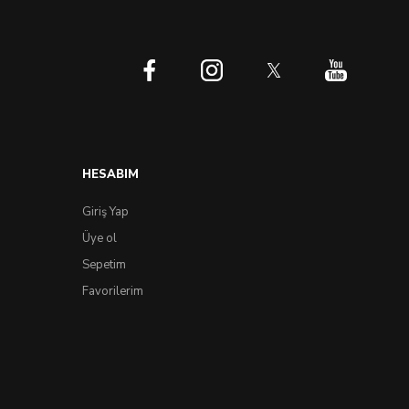
HESABIM
Giriş Yap
Üye ol
Sepetim
Favorilerim