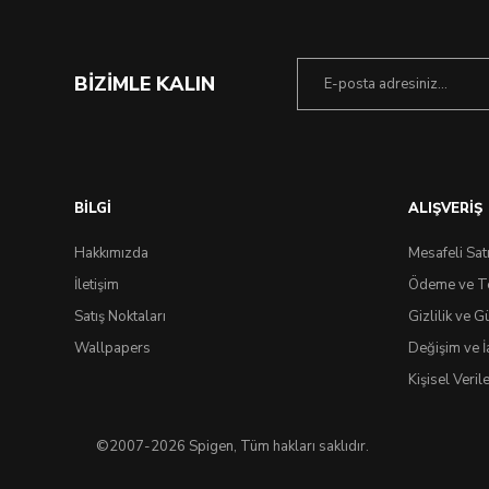
BİZİMLE KALIN
BİLGİ
ALIŞVERİŞ
Hakkımızda
Mesafeli Sat
İletişim
Ödeme ve T
Satış Noktaları
Gizlilik ve G
Ç
Wallpapers
Değişim ve İ
Kişisel Veri
©2007-2026 Spigen, Tüm hakları saklıdır.