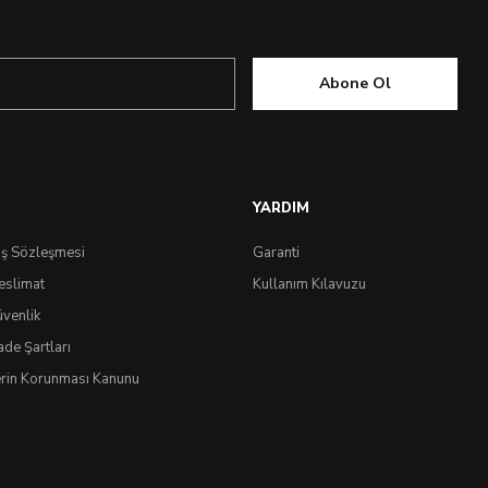
Abone Ol
YARDIM
ış Sözleşmesi
Garanti
eslimat
Kullanım Kılavuzu
üvenlik
ok Yakında
ade Şartları
lerin Korunması Kanunu
IdeaSoft
®