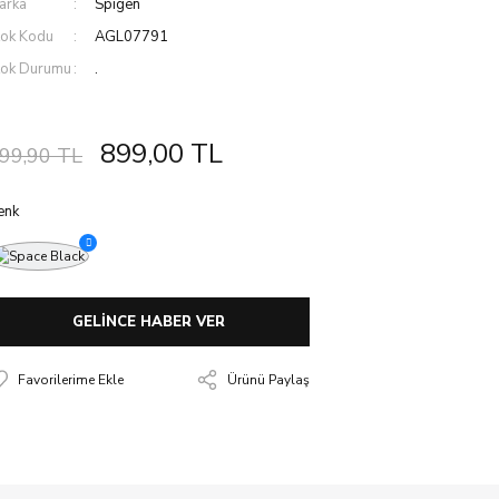
arka
Spigen
tok Kodu
AGL07791
tok Durumu
.
899,00 TL
99,90 TL
enk
GELİNCE HABER VER
Ürünü Paylaş