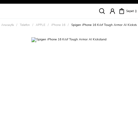
Siparişleriniz
5 İş Günü İçerisinde Kargoda!
Sepet
Kapıda Ödeme Kolaylığı, Kredi Kartı ile Taksitli Hızlı ve Güvenli Alışveriş!
Hemen Keşfet!
Anasayfa
Telefon
APPLE
iPhone 16
Spigen iPhone 16 Kılıf Tough Armor AI Kickst
Süper İndirimli Fiyatlar
Hemen Tıkla Alışverişe Başla!