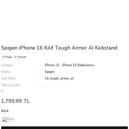
Spigen iPhone 16 Kılıf Tough Armor AI Kickstand
0 Puan - 0 Yorum
Kategori
iPhone 16
,
iPhone 16 Koleksiyonu
Marka
Spigen
Stok Kodu
16_tough_armor_al
Stok Durumu
.
*.
1.799,99 TL
Renk