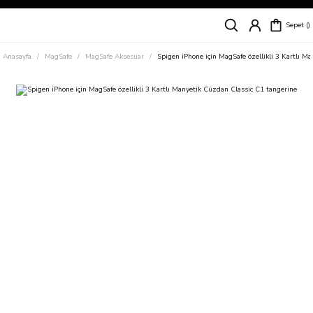
Siparişleriniz
5 İş Günü İçerisinde Kargoda!
Sepet
Kapıda Ödeme Kolaylığı, Kredi Kartı ile Taksitli Hızlı ve Güvenli Alışveriş!
Hemen Keşfet!
Anasayfa
MagSafe
MagSafe Aksesuar
Spigen iPhone için MagSafe özellikli 3 Kartlı M
Süper İndirimli Fiyatlar
Hemen Tıkla Alışverişe Başla!