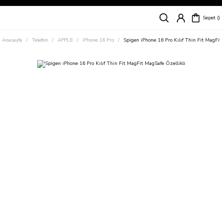
Siparişleriniz
5 İş Günü İçerisinde Kargoda!
Sepet
Kapıda Ödeme Kolaylığı, Kredi Kartı ile Taksitli Hızlı ve Güvenli Alışveriş!
Hemen Keşfet!
Anasayfa
Telefon
APPLE
iPhone 16 Pro
Spigen iPhone 16 Pro Kılıf Thin Fit MagFit
Süper İndirimli Fiyatlar
Hemen Tıkla Alışverişe Başla!