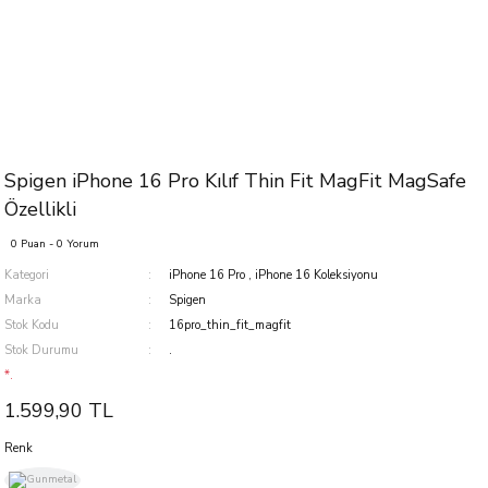
Spigen iPhone 16 Pro Kılıf Thin Fit MagFit MagSafe
Özellikli
0 Puan - 0 Yorum
Kategori
iPhone 16 Pro
,
iPhone 16 Koleksiyonu
Marka
Spigen
Stok Kodu
16pro_thin_fit_magfit
Stok Durumu
.
*.
1.599,90 TL
Renk