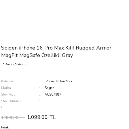
Spigen iPhone 16 Pro Max Kılıf Rugged Armor
MagFit MagSafe Özellikli Gray
0 Puan - 0 Yorum
Kategori
iPhone 16 Pro Max
Marka
Spigen
Stok Kodu
ACS07987
Stok Durumu
.
*.
1.099,00 TL
1.999,90 TL
Renk