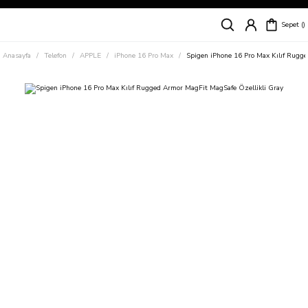
Siparişleriniz
5 İş Günü İçerisinde Kargoda!
Sepet
Kapıda Ödeme Kolaylığı, Kredi Kartı ile Taksitli Hızlı ve Güvenli Alışveriş!
Hemen Keşfet!
Anasayfa
Telefon
APPLE
iPhone 16 Pro Max
Spigen iPhone 16 Pro Max Kılıf Rugg
Süper İndirimli Fiyatlar
Hemen Tıkla Alışverişe Başla!