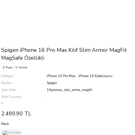
Spigen iPhone 16 Pro Max Kılıf Slim Armor MagFit
MagSafe Özellikli
0 Puan - 0 Yorum
Kategori
iPhone 16 Pro Max
,
iPhone 16 Koleksiyonu
Marka
Spigen
Stok Kodu
16promax_slim_armor_magfit
Stok Durumu
.
*.
2.499,90 TL
Renk