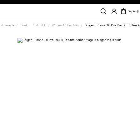
Siparişleriniz
5 İş Günü İçerisinde Kargoda!
Sepet
Kapıda Ödeme Kolaylığı, Kredi Kartı ile Taksitli Hızlı ve Güvenli Alışveriş!
Hemen Keşfet!
Anasayfa
Telefon
APPLE
iPhone 16 Pro Max
Spigen iPhone 16 Pro Max Kılıf Slim 
Süper İndirimli Fiyatlar
Hemen Tıkla Alışverişe Başla!