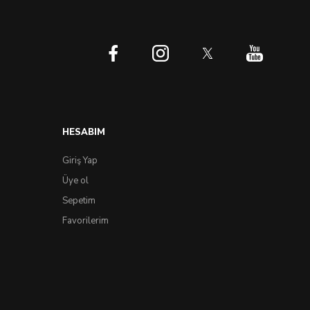
HESABIM
Giriş Yap
Üye ol
Sepetim
Favorilerim