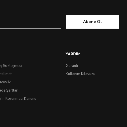
Abone Ol
YARDIM
ış Sözleşmesi
Garanti
eslimat
Kullanım Kılavuzu
üvenlik
ade Şartları
lerin Korunması Kanunu
IdeaSoft
®