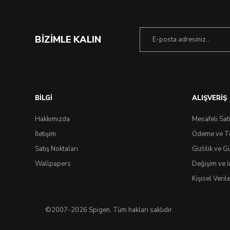
BİZİMLE KALIN
BİLGİ
ALIŞVERİŞ
Hakkımızda
Mesafeli Sat
İletişim
Ödeme ve T
Satış Noktaları
Gizlilik ve G
Wallpapers
Değişim ve İ
Kişisel Veri
©2007-2026 Spigen, Tüm hakları saklıdır.