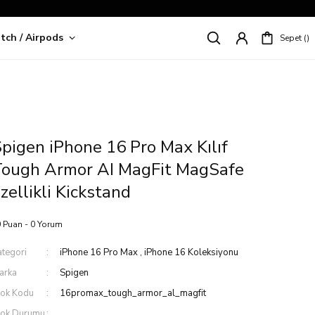
tch / Airpods
Sepet
riş!
pigen iPhone 16 Pro Max Kılıf
Tough Armor AI MagFit MagSafe
zellikli Kickstand
 Puan - 0 Yorum
ategori
iPhone 16 Pro Max
,
iPhone 16 Koleksiyonu
arka
Spigen
tok Kodu
16promax_tough_armor_al_magfit
tok Durumu
.