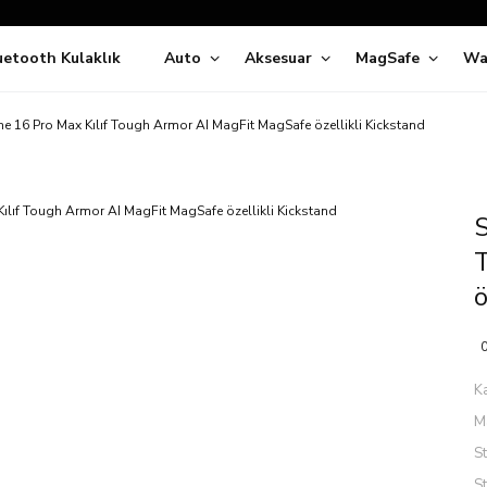
Siparişleriniz
5 İş Günü İçerisinde Kargoda!
uetooth Kulaklık
Auto
Aksesuar
MagSafe
Wa
ıda Ödeme Kolaylığı, Kredi Kartı ile Taksitli Hızlı ve Güvenli Alışve
Hemen Keşfet!
Süper İndirimli Fiyatlar
e 16 Pro Max Kılıf Tough Armor AI MagFit MagSafe özellikli Kickstand
Hemen Tıkla Alışverişe Başla!
S
ö
0
K
M
S
S