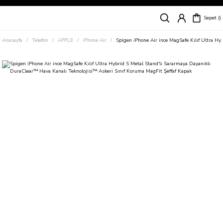
Siparişleriniz
5 İş Günü İçerisinde Kargoda!
Sepet
Kapıda Ödeme Kolaylığı, Kredi Kartı ile Taksitli Hızlı ve Güvenli Alışveriş!
Hemen Keşfet!
Anasayfa
Telefon
APPLE
iPhone Air
Spigen iPhone Air ince MagSafe Kılıf Ultra Hy
Süper İndirimli Fiyatlar
Hemen Tıkla Alışverişe Başla!