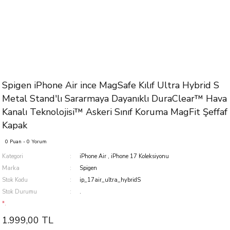
Spigen iPhone Air ince MagSafe Kılıf Ultra Hybrid S
Metal Stand'lı Sararmaya Dayanıklı DuraClear™ Hava
Kanalı Teknolojisi™ Askeri Sınıf Koruma MagFit Şeffaf
Kapak
0 Puan - 0 Yorum
Kategori
iPhone Air
,
iPhone 17 Koleksiyonu
Marka
Spigen
Stok Kodu
ip_17air_ultra_hybridS
Stok Durumu
.
*.
1.999,00 TL