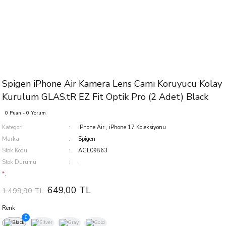
Spigen iPhone Air Kamera Lens Camı Koruyucu Kolay
Kurulum GLAS.tR EZ Fit Optik Pro (2 Adet) Black
0 Puan - 0 Yorum
Kategori
iPhone Air
,
iPhone 17 Koleksiyonu
Marka
Spigen
Stok Kodu
AGL09863
Stok Durumu
.
*.
649,00 TL
1.499,90 TL
Renk