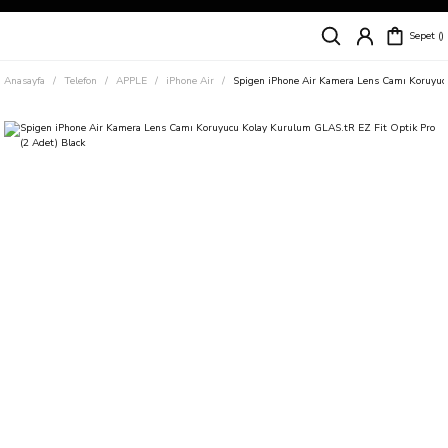
Siparişleriniz
5 İş Günü İçerisinde Kargoda!
Sepet
Kapıda Ödeme Kolaylığı, Kredi Kartı ile Taksitli Hızlı ve Güvenli Alışveriş!
Hemen Keşfet!
Anasayfa
Telefon
APPLE
iPhone Air
Spigen iPhone Air Kamera Lens Camı Koruyucu
Süper İndirimli Fiyatlar
Hemen Tıkla Alışverişe Başla!