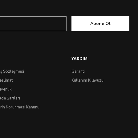
Abone Ol
YARDIM
ış Sözleşmesi
Garanti
eslimat
Kullanım Kılavuzu
üvenlik
ade Şartları
lerin Korunması Kanunu
IdeaSoft
®