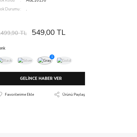
tok Kodu
AGL10130
tok Durumu
.
549,00 TL
.499,90 TL
enk
GELİNCE HABER VER
Ürünü Paylaş