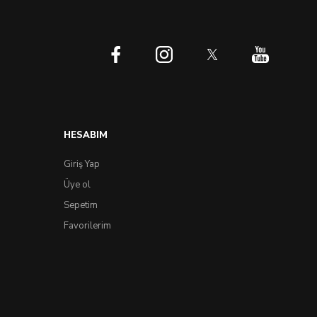
HESABIM
Giriş Yap
Üye ol
Sepetim
Favorilerim