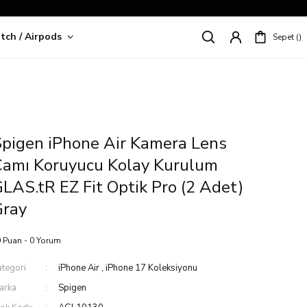
tch / Airpods
Sepet
riş!
pigen iPhone Air Kamera Lens
Camı Koruyucu Kolay Kurulum
LAS.tR EZ Fit Optik Pro (2 Adet)
Gray
 Puan - 0 Yorum
ategori
iPhone Air
,
iPhone 17 Koleksiyonu
arka
Spigen