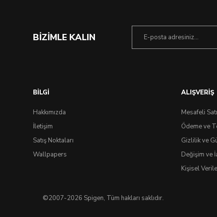
BİZİMLE KALIN
BİLGİ
ALIŞVERİŞ
Hakkımızda
Mesafeli Sat
İletişim
Ödeme ve T
Satış Noktaları
Gizlilik ve G
Wallpapers
Değişim ve İ
Kişisel Veri
©2007-2026 Spigen, Tüm hakları saklıdır.