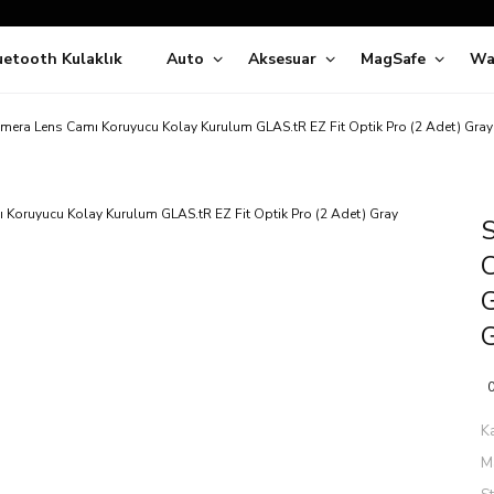
Siparişleriniz
5 İş Günü İçerisinde Kargoda!
uetooth Kulaklık
Auto
Aksesuar
MagSafe
Wa
ıda Ödeme Kolaylığı, Kredi Kartı ile Taksitli Hızlı ve Güvenli Alışve
Hemen Keşfet!
Süper İndirimli Fiyatlar
amera Lens Camı Koruyucu Kolay Kurulum GLAS.tR EZ Fit Optik Pro (2 Adet) Gray
Hemen Tıkla Alışverişe Başla!
S
G
0
K
M