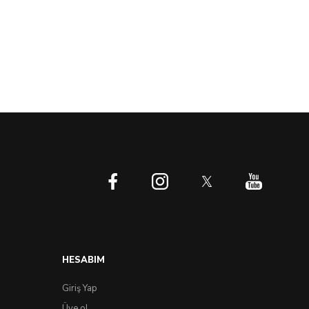
HESABIM
Giriş Yap
Üye ol