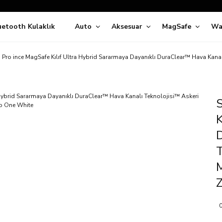
Siparişleriniz
5 İş Günü İçerisinde Kargoda!
uetooth Kulaklık
Auto
Aksesuar
MagSafe
Wa
ıda Ödeme Kolaylığı, Kredi Kartı ile Taksitli Hızlı ve Güvenli Alışve
Hemen Keşfet!
Süper İndirimli Fiyatlar
 Pro ince MagSafe Kılıf Ultra Hybrid Sararmaya Dayanıklı DuraClear™ Hava Kana
Hemen Tıkla Alışverişe Başla!
S
K
D
T
M
0