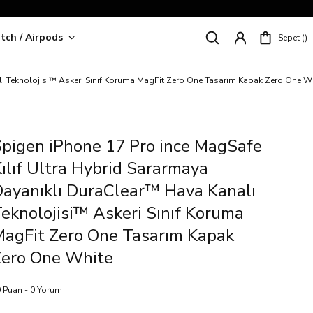
tch / Airpods
Sepet
riş!
lı Teknolojisi™ Askeri Sınıf Koruma MagFit Zero One Tasarım Kapak Zero One W
pigen iPhone 17 Pro ince MagSafe
ılıf Ultra Hybrid Sararmaya
ayanıklı DuraClear™ Hava Kanalı
eknolojisi™ Askeri Sınıf Koruma
agFit Zero One Tasarım Kapak
Zero One White
 Puan - 0 Yorum