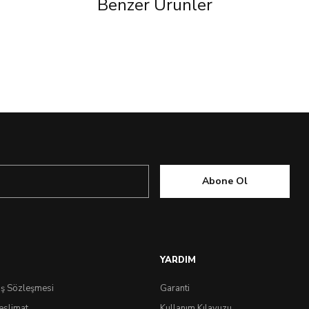
Benzer Ürünler
Abone Ol
YARDIM
ış Sözleşmesi
Garanti
eslimat
Kullanım Kılavuzu