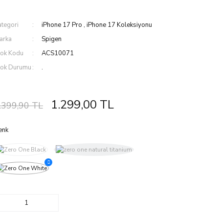
ategori
iPhone 17 Pro
,
iPhone 17 Koleksiyonu
arka
Spigen
tok Kodu
ACS10071
tok Durumu
.
1.299,00 TL
.399,90 TL
enk