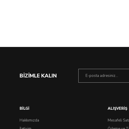
%21 İndirim
BİZİMLE KALIN
BİLGİ
ALIŞVERİŞ
Hakkımızda
Mesafeli Sat
İletişim
Ödeme ve T