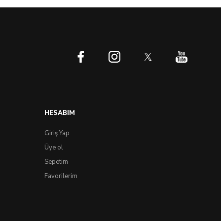
HESABIM
Giriş Yap
Üye ol
Sepetim
Favorilerim