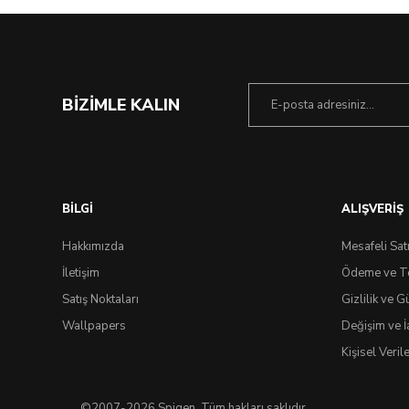
BİZİMLE KALIN
BİLGİ
ALIŞVERİŞ
Hakkımızda
Mesafeli Sat
İletişim
Ödeme ve T
Satış Noktaları
Gizlilik ve G
Wallpapers
Değişim ve İ
Kişisel Veri
©2007-2026 Spigen, Tüm hakları saklıdır.