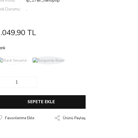
tok Kodu
ip_17air_nanopop
tok Durumu
.
.049,90 TL
enk
SEPETE EKLE
Ürünü Paylaş