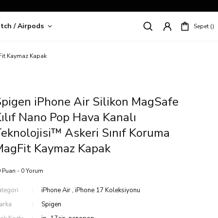
tch / Airpods
Sepet
riş!
gFit Kaymaz Kapak
pigen iPhone Air Silikon MagSafe
ılıf Nano Pop Hava Kanalı
eknolojisi™ Askeri Sınıf Koruma
MagFit Kaymaz Kapak
 Puan - 0 Yorum
ategori
iPhone Air
,
iPhone 17 Koleksiyonu
arka
Spigen