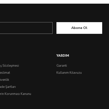
Abone Ol
YARDIM
ış Sözleşmesi
Garanti
eslimat
Kullanım Kılavuzu
üvenlik
ade Şartları
lerin Korunması Kanunu