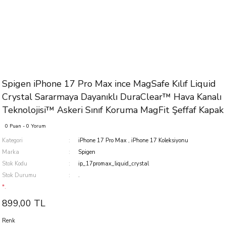
Spigen iPhone 17 Pro Max ince MagSafe Kılıf Liquid
Crystal Sararmaya Dayanıklı DuraClear™ Hava Kanalı
Teknolojisi™ Askeri Sınıf Koruma MagFit Şeffaf Kapak
0 Puan - 0 Yorum
Kategori
iPhone 17 Pro Max
,
iPhone 17 Koleksiyonu
Marka
Spigen
Stok Kodu
ip_17promax_liquid_crystal
Stok Durumu
.
*.
899,00 TL
Renk