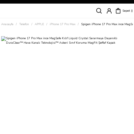
Siparişleriniz
5 İş Günü İçerisinde Kargoda!
Sepet
Kapıda Ödeme Kolaylığı, Kredi Kartı ile Taksitli Hızlı ve Güvenli Alışveriş!
Hemen Keşfet!
Anasayfa
Telefon
APPLE
iPhone 17 Pro Max
Spigen iPhone 17 Pro Max ince MagSaf
Süper İndirimli Fiyatlar
Hemen Tıkla Alışverişe Başla!