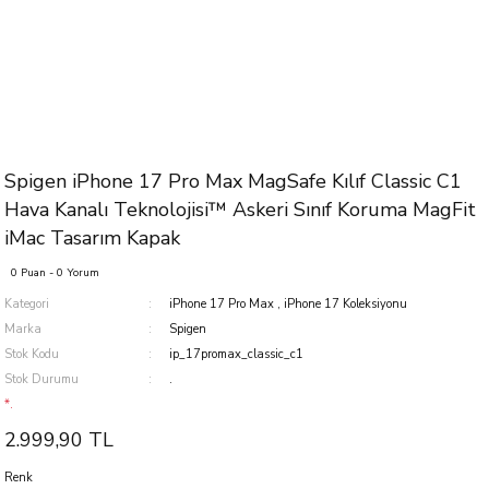
Spigen iPhone 17 Pro Max MagSafe Kılıf Classic C1
Hava Kanalı Teknolojisi™ Askeri Sınıf Koruma MagFit
iMac Tasarım Kapak
0 Puan - 0 Yorum
Kategori
iPhone 17 Pro Max
,
iPhone 17 Koleksiyonu
Marka
Spigen
Stok Kodu
ip_17promax_classic_c1
Stok Durumu
.
*.
2.999,90 TL
Renk