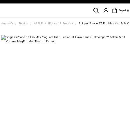
Siparişleriniz
5 İş Günü İçerisinde Kargoda!
Sepet
Kapıda Ödeme Kolaylığı, Kredi Kartı ile Taksitli Hızlı ve Güvenli Alışveriş!
Hemen Keşfet!
Anasayfa
Telefon
APPLE
iPhone 17 Pro Max
Spigen iPhone 17 Pro Max MagSafe Kıl
Süper İndirimli Fiyatlar
Hemen Tıkla Alışverişe Başla!