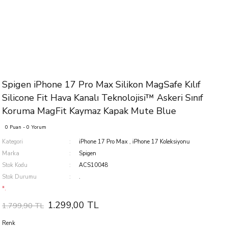
Spigen iPhone 17 Pro Max Silikon MagSafe Kılıf
Silicone Fit Hava Kanalı Teknolojisi™ Askeri Sınıf
Koruma MagFit Kaymaz Kapak Mute Blue
0 Puan - 0 Yorum
Kategori
iPhone 17 Pro Max
,
iPhone 17 Koleksiyonu
Marka
Spigen
Stok Kodu
ACS10048
Stok Durumu
.
*.
1.299,00 TL
1.799,90 TL
Renk