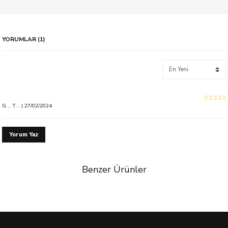
YORUMLAR (1)
G... T... | 27/02/2024
Yorum Yaz
Benzer Ürünler
%23 İndirim