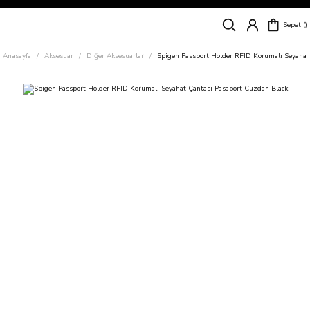
Siparişleriniz
5 İş Günü İçerisinde Kargoda!
Sepet
Kapıda Ödeme Kolaylığı, Kredi Kartı ile Taksitli Hızlı ve Güvenli Alışveriş!
Hemen Keşfet!
Anasayfa
Aksesuar
Diğer Aksesuarlar
Spigen Passport Holder RFID Korumalı Seyahat
Süper İndirimli Fiyatlar
Hemen Tıkla Alışverişe Başla!