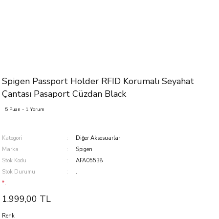
Spigen Passport Holder RFID Korumalı Seyahat
Çantası Pasaport Cüzdan Black
5 Puan - 1 Yorum
Kategori
Diğer Aksesuarlar
Marka
Spigen
Stok Kodu
AFA05538
Stok Durumu
.
*.
1.999,00 TL
Renk