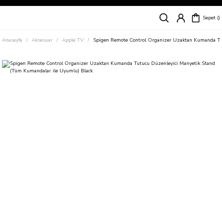
Siparişleriniz
5 İş Günü İçerisinde Kargoda!
Sepet
Kapıda Ödeme Kolaylığı, Kredi Kartı ile Taksitli Hızlı ve Güvenli Alışveriş!
Hemen Keşfet!
Anasayfa
Aksesuar
Apple TV
Spigen Remote Control Organizer Uzaktan Kumanda Tut
Süper İndirimli Fiyatlar
Hemen Tıkla Alışverişe Başla!