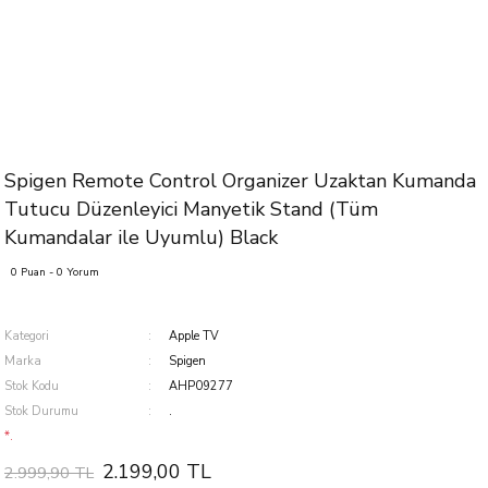
Spigen Remote Control Organizer Uzaktan Kumanda
Tutucu Düzenleyici Manyetik Stand (Tüm
Kumandalar ile Uyumlu) Black
0 Puan - 0 Yorum
Kategori
Apple TV
Marka
Spigen
Stok Kodu
AHP09277
Stok Durumu
.
*.
2.199,00 TL
2.999,90 TL