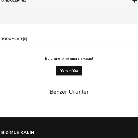
ÖNERİLERİNİZ
YORUMLAR (0)
Bu ürüne ilk yorumu siz yapın!
Yorum Yaz
Benzer Ürünler
%29 İndirim
BİZİMLE KALIN