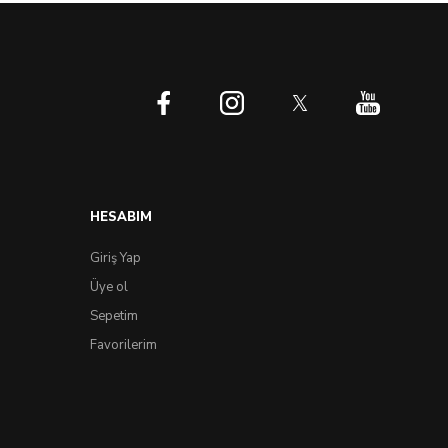
HESABIM
Giriş Yap
Üye ol
Sepetim
Favorilerim
orum
UltraColor Mag Kale