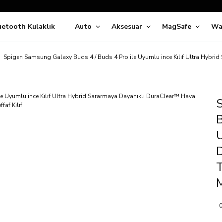
Siparişleriniz
5 İş Günü İçerisinde Kargoda!
uetooth Kulaklık
Auto
Aksesuar
MagSafe
Wa
ıda Ödeme Kolaylığı, Kredi Kartı ile Taksitli Hızlı ve Güvenli Alışve
Hemen Keşfet!
Süper İndirimli Fiyatlar
Spigen Samsung Galaxy Buds 4 / Buds 4 Pro ile Uyumlu ince Kılıf Ultra Hybrid 
Hemen Tıkla Alışverişe Başla!
B
U
T
M
0