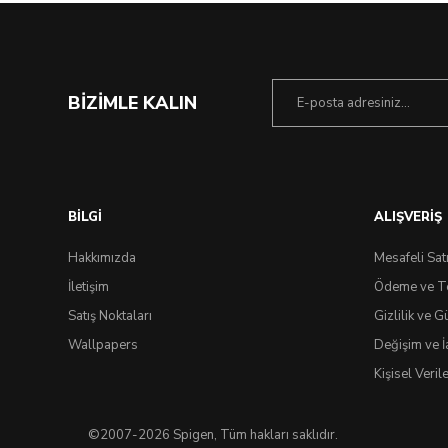
BİZİMLE KALIN
BİLGİ
ALIŞVERİŞ
Hakkımızda
Mesafeli Sat
İletişim
Ödeme ve T
Satış Noktaları
Gizlilik ve G
Wallpapers
Değişim ve İ
Kişisel Veri
©2007-2026 Spigen, Tüm hakları saklıdır.