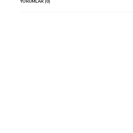
YORUMLAR (0)
%54 İndirim