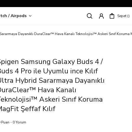
tch / Airpods
Sepet
riş!
Sararmaya Dayanıklı DuraClear™ Hava Kanalı Teknolojisi™ Askeri Sınıf Koruma Ma
Spigen Samsung Galaxy Buds 4 /
uds 4 Pro ile Uyumlu ince Kılıf
ltra Hybrid Sararmaya Dayanıklı
DuraClear™ Hava Kanalı
eknolojisi™ Askeri Sınıf Koruma
agFit Şeffaf Kılıf
 Puan - 0 Yorum