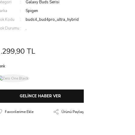
ategori
Galaxy Buds Serisi
arka
Spigen
tok Kodu
buds4_bud4pro_ultra_hybrid
tok Durumu
.
.299,90 TL
enk
GELİNCE HABER VER
Ürünü Paylaş