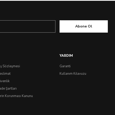
Abone Ol
Çok Yakında
YARDIM
ış Sözleşmesi
Garanti
eslimat
Kullanım Kılavuzu
üvenlik
ade Şartları
0.0 Puan - 0 Y
lerin Korunması Kanunu
AirPods Pro (2.Nesil) Kılıf, Ciel By Cryrill 