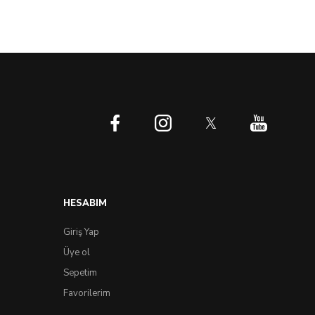
HESABIM
Giriş Yap
Üye ol
Sepetim
Favorilerim