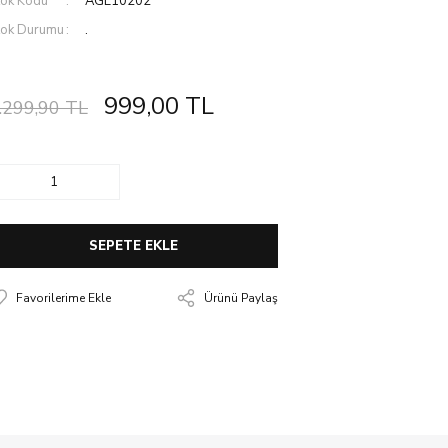
tok Kodu
AGL10202
tok Durumu
.
999,00 TL
.299,90 TL
SEPETE EKLE
Ürünü Paylaş