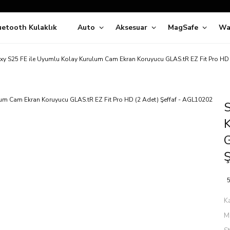
Siparişleriniz
5 İş Günü İçerisinde Kargoda!
uetooth Kulaklık
Auto
Aksesuar
MagSafe
Wa
ıda Ödeme Kolaylığı, Kredi Kartı ile Taksitli Hızlı ve Güvenli Alışve
Hemen Keşfet!
Süper İndirimli Fiyatlar
xy S25 FE ile Uyumlu Kolay Kurulum Cam Ekran Koruyucu GLAS.tR EZ Fit Pro HD 
Hemen Tıkla Alışverişe Başla!
S
G
5
K
M