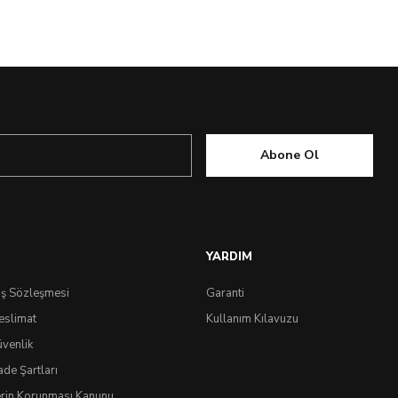
Abone Ol
YARDIM
ış Sözleşmesi
Garanti
eslimat
Kullanım Kılavuzu
üvenlik
ade Şartları
lerin Korunması Kanunu