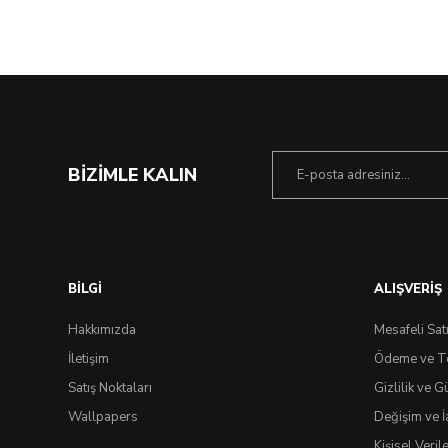
%46 İndirim
BİZİMLE KALIN
BİLGİ
ALIŞVERİŞ
Hakkımızda
Mesafeli Sat
İletişim
Ödeme ve T
Satış Noktaları
Gizlilik ve G
Wallpapers
Değişim ve İ
Kişisel Veri