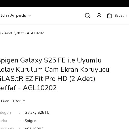
tch / Airpods
Sepet
riş!
(2 Adet) Şeffaf - AGL10202
pigen Galaxy S25 FE ile Uyumlu
Kolay Kurulum Cam Ekran Koruyucu
LAS.tR EZ Fit Pro HD (2 Adet)
Şeffaf - AGL10202
 Puan - 1 Yorum
ategori
Galaxy S25 FE
arka
Spigen