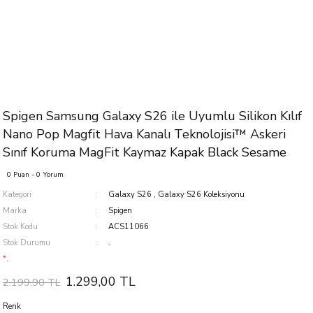
Spigen Samsung Galaxy S26 ile Uyumlu Silikon Kılıf
Nano Pop Magfit Hava Kanalı Teknolojisi™ Askeri
Sınıf Koruma MagFit Kaymaz Kapak Black Sesame
0 Puan - 0 Yorum
Kategori
Galaxy S26
,
Galaxy S26 Koleksiyonu
Marka
Spigen
Stok Kodu
ACS11066
Stok Durumu
.
*.
1.299,00 TL
2.199,90 TL
Renk