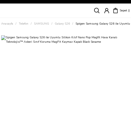
Siparişleriniz
5 İş Günü İçerisinde Kargoda!
Sepet
Kapıda Ödeme Kolaylığı, Kredi Kartı ile Taksitli Hızlı ve Güvenli Alışveriş!
Hemen Keşfet!
Anasayfa
Telefon
SAMSUNG
Galaxy S26
Spigen Samsung Galaxy S26 ile Uyumlu S
Süper İndirimli Fiyatlar
Hemen Tıkla Alışverişe Başla!