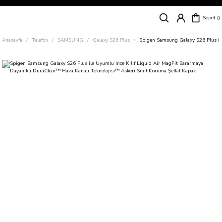
Siparişleriniz
5 İş Günü İçerisinde Kargoda!
Sepet
Kapıda Ödeme Kolaylığı, Kredi Kartı ile Taksitli Hızlı ve Güvenli Alışveriş!
Hemen Keşfet!
Anasayfa
Telefon
SAMSUNG
Galaxy S26 Plus
Spigen Samsung Galaxy S26 Plus ile
Süper İndirimli Fiyatlar
Hemen Tıkla Alışverişe Başla!