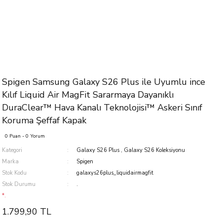
Spigen Samsung Galaxy S26 Plus ile Uyumlu ince
Kılıf Liquid Air MagFit Sararmaya Dayanıklı
DuraClear™ Hava Kanalı Teknolojisi™ Askeri Sınıf
Koruma Şeffaf Kapak
0 Puan - 0 Yorum
Kategori
Galaxy S26 Plus
,
Galaxy S26 Koleksiyonu
Marka
Spigen
Stok Kodu
galaxys26plus_liquidairmagfit
Stok Durumu
.
*.
1.799,90 TL