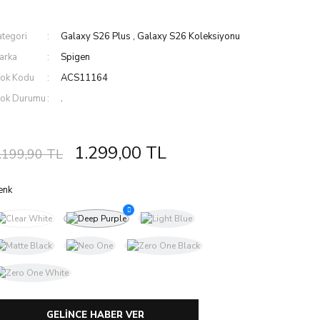
ategori
Galaxy S26 Plus
,
Galaxy S26 Koleksiyonu
arka
Spigen
tok Kodu
ACS11164
tok Durumu
.
1.299,00 TL
.199,90 TL
enk
GELİNCE HABER VER