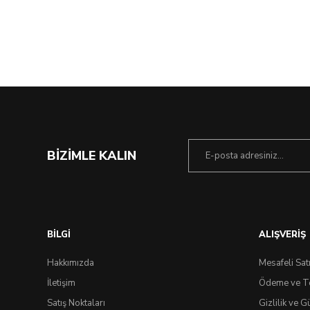
%40 İndirim
BİZİMLE KALIN
BİLGİ
ALIŞVERİŞ
Hakkımızda
Mesafeli Sat
İletişim
Ödeme ve T
Satış Noktaları
Gizlilik ve G