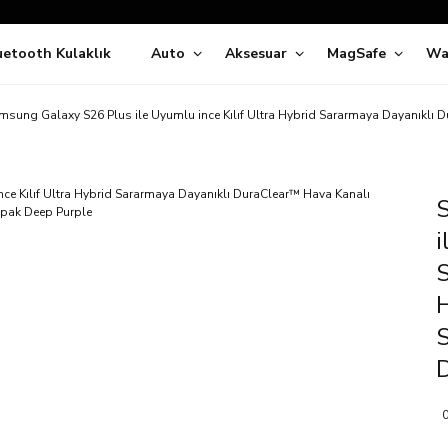
Siparişleriniz
5 İş Günü İçerisinde Kargoda!
uetooth Kulaklık
Auto
Aksesuar
MagSafe
Wa
ıda Ödeme Kolaylığı, Kredi Kartı ile Taksitli Hızlı ve Güvenli Alışve
Hemen Keşfet!
Süper İndirimli Fiyatlar
msung Galaxy S26 Plus ile Uyumlu ince Kılıf Ultra Hybrid Sararmaya Dayanıklı D
Hemen Tıkla Alışverişe Başla!
i
H
S
0