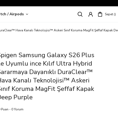
tch / Airpods
Sepet
riş!
uraClear™ Hava Kanalı Teknolojisi™ Askeri Sınıf Koruma MagFit Şeffaf Kapak De
Spigen Samsung Galaxy S26 Plus
le Uyumlu ince Kılıf Ultra Hybrid
Sararmaya Dayanıklı DuraClear™
ava Kanalı Teknolojisi™ Askeri
ınıf Koruma MagFit Şeffaf Kapak
Deep Purple
 Puan - 0 Yorum