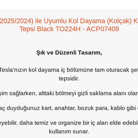
2025/2024) ile Uyumlu Kol Dayama (Kolçak) Ko
Tepsi Black TO224H - ACP07409
Şık ve Düzenli Tasarım,
Tesla’nızın kol dayama iç bölümüne tam oturacak şekil
tepsidir.
şim sağlarken, alttaki bölmeyi gizli saklama alanı ol
aç duyduğunuz kart, anahtar, bozuk para, kablo gibi e
eyebilir, daha temiz ve organize bir iç alan elde edebi
kullanım sunar.