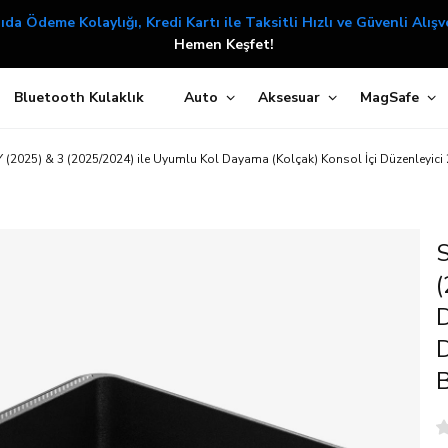
Süper İndirimli Fiyatlar
Hemen Tıkla Alışverişe Başla!
Bluetooth Kulaklık
Auto
Aksesuar
MagSafe
 (2025) & 3 (2025/2024) ile Uyumlu Kol Dayama (Kolçak) Konsol İçi Düzenleyici 
S
(
D
D
B