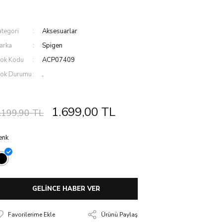
ategori
Aksesuarlar
arka
Spigen
tok Kodu
ACP07409
tok Durumu
.
1.699,00 TL
.199,90 TL
enk
GELİNCE HABER VER
Ürünü Paylaş