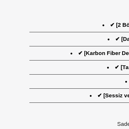
✔ [2 Bö
✔ [D
✔ [Karbon Fiber De
✔ [Ta
✔ [Sessiz ve
Sad