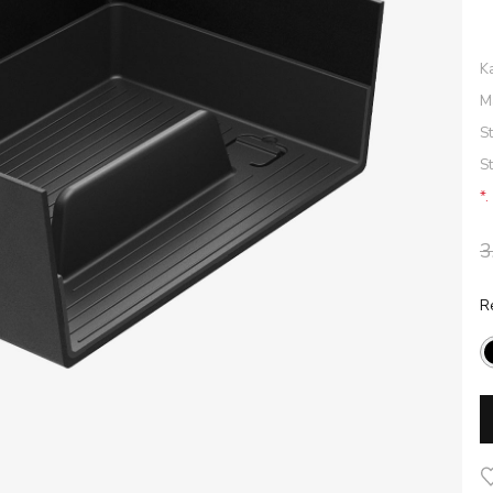
K
M
S
S
*.
3
R