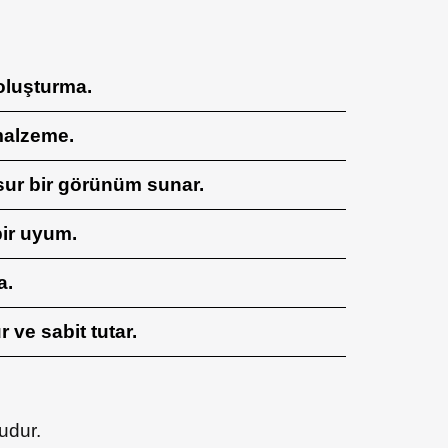
 oluşturma.
malzeme.
sur bir görünüm sunar.
ir uyum.
a.
 ve sabit tutar.
udur.