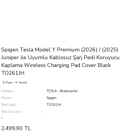
Spigen Tesla Model Y Premium (2026) / (2025)
Juniper ile Uyumlu Kablosuz Şarj Pedi Koruyucu
Kaplama Wireless Charging Pad Cover Black
TO261JH
0 Puan - 0 Yorum
Kategori
TESLA
,
Aksesuarlar
Marka
Spigen
Stok Kodu
TO261JH
Stok Durumu
.
*.
2.499,90 TL