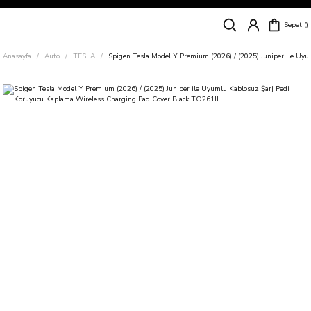
Siparişleriniz
5 İş Günü İçerisinde Kargoda!
Sepet
Kapıda Ödeme Kolaylığı, Kredi Kartı ile Taksitli Hızlı ve Güvenli Alışveriş!
Hemen Keşfet!
Anasayfa
Auto
TESLA
Spigen Tesla Model Y Premium (2026) / (2025) Juniper ile U
Süper İndirimli Fiyatlar
Hemen Tıkla Alışverişe Başla!