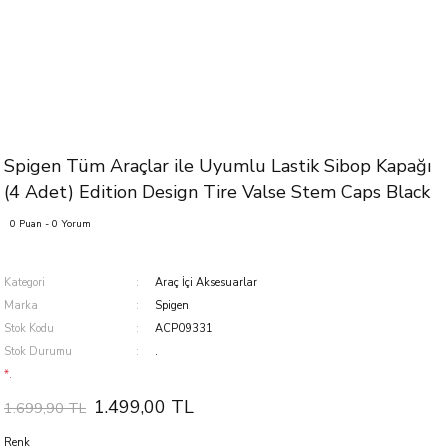
Spigen Tüm Araçlar ile Uyumlu Lastik Sibop Kapağı
(4 Adet) Edition Design Tire Valse Stem Caps Black
0 Puan - 0 Yorum
Kategori
Araç İçi Aksesuarlar
Marka
Spigen
Stok Kodu
ACP09331
Stok Durumu
.
*.
1.499,00 TL
1.699,90 TL
Renk