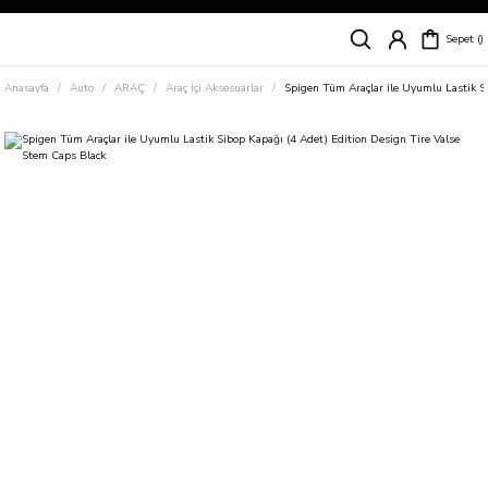
Siparişleriniz
5 İş Günü İçerisinde Kargoda!
Sepet
Kapıda Ödeme Kolaylığı, Kredi Kartı ile Taksitli Hızlı ve Güvenli Alışveriş!
Hemen Keşfet!
Anasayfa
Auto
ARAÇ
Araç İçi Aksesuarlar
Spigen Tüm Araçlar ile Uyumlu Lastik S
Süper İndirimli Fiyatlar
Hemen Tıkla Alışverişe Başla!