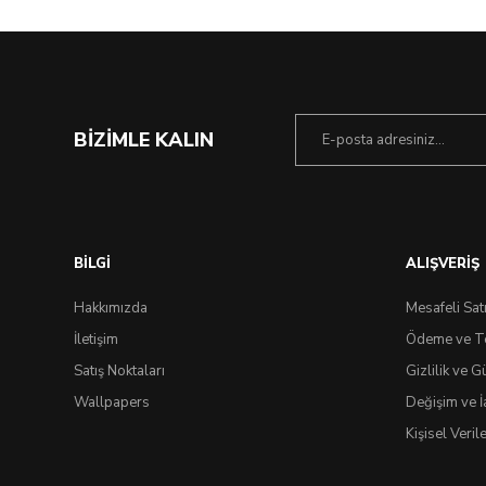
BİZİMLE KALIN
BİLGİ
ALIŞVERİŞ
Hakkımızda
Mesafeli Sat
İletişim
Ödeme ve T
Satış Noktaları
Gizlilik ve G
Wallpapers
Değişim ve İ
Kişisel Veri