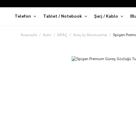
Telefon
Tablet / Notebook
Şarj / Kablo
Bl
Kap
Anasayfa
Auto
ARAÇ
Araç İçi Aksesuarlar
Spigen Premiu