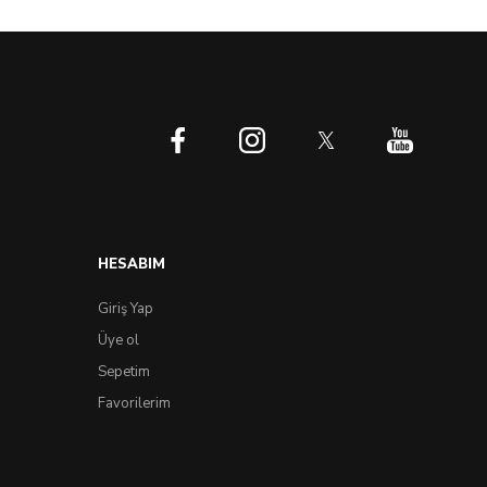
HESABIM
Giriş Yap
Üye ol
Sepetim
Favorilerim