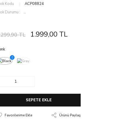
tok Kodu
ACP08824
tok Durumu
.
1.999,00 TL
.299,90 TL
enk
SEPETE EKLE
Ürünü Paylaş