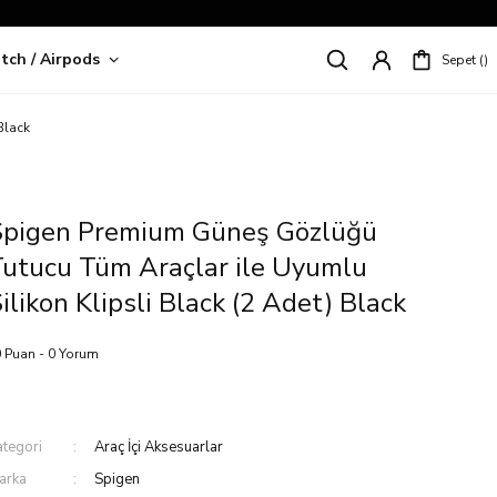
tch / Airpods
Sepet
riş!
Black
Spigen Premium Güneş Gözlüğü
utucu Tüm Araçlar ile Uyumlu
ilikon Klipsli Black (2 Adet) Black
 Puan - 0 Yorum
ategori
Araç İçi Aksesuarlar
arka
Spigen