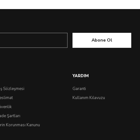
Abone Ol
YARDIM
ış Sözleşmesi
Garanti
eslimat
Kullanım Kılavuzu
üvenlik
ade Şartları
lerin Korunması Kanunu