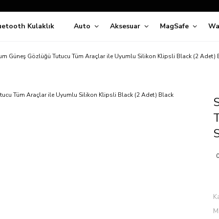
Siparişleriniz
5 İş Günü İçerisinde Kargoda!
uetooth Kulaklık
Auto
Aksesuar
MagSafe
Wa
ıda Ödeme Kolaylığı, Kredi Kartı ile Taksitli Hızlı ve Güvenli Alışve
Hemen Keşfet!
Süper İndirimli Fiyatlar
m Güneş Gözlüğü Tutucu Tüm Araçlar ile Uyumlu Silikon Klipsli Black (2 Adet) 
Hemen Tıkla Alışverişe Başla!
T
S
0
K
M