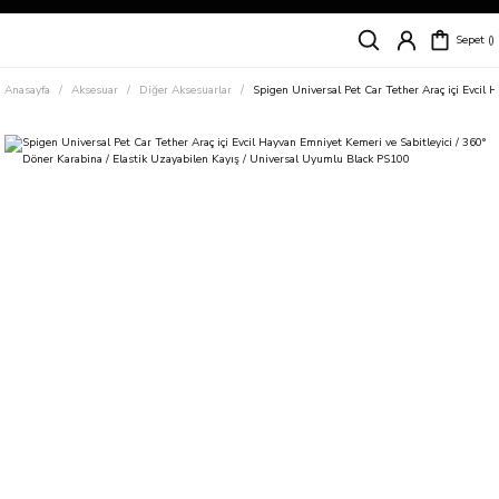
Siparişleriniz
5 İş Günü İçerisinde Kargoda!
Sepet
Kapıda Ödeme Kolaylığı, Kredi Kartı ile Taksitli Hızlı ve Güvenli Alışveriş!
Hemen Keşfet!
Anasayfa
Aksesuar
Diğer Aksesuarlar
Spigen Universal Pet Car Tether Araç içi Evcil
Süper İndirimli Fiyatlar
Hemen Tıkla Alışverişe Başla!