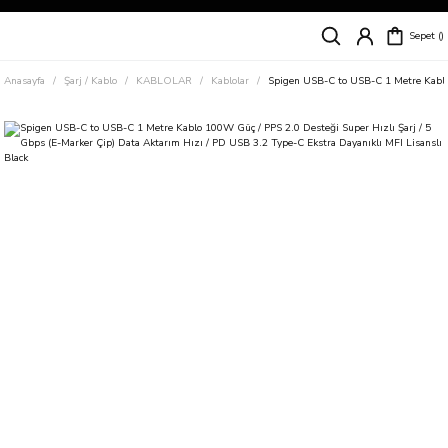
Siparişleriniz
5 İş Günü İçerisinde Kargoda!
Sepet
Kapıda Ödeme Kolaylığı, Kredi Kartı ile Taksitli Hızlı ve Güvenli Alışveriş!
Hemen Keşfet!
Anasayfa
Şarj / Kablo
KABLOLAR
Kablolar
Spigen USB-C to USB-C 1 Metre Kablo 
Süper İndirimli Fiyatlar
Hemen Tıkla Alışverişe Başla!