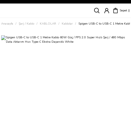
Siparişleriniz
5 İş Günü İçerisinde Kargoda!
Sepet
Kapıda Ödeme Kolaylığı, Kredi Kartı ile Taksitli Hızlı ve Güvenli Alışveriş!
Hemen Keşfet!
Anasayfa
Şarj / Kablo
KABLOLAR
Kablolar
Spigen USB-C to USB-C 1 Metre Kablo 
Süper İndirimli Fiyatlar
Hemen Tıkla Alışverişe Başla!