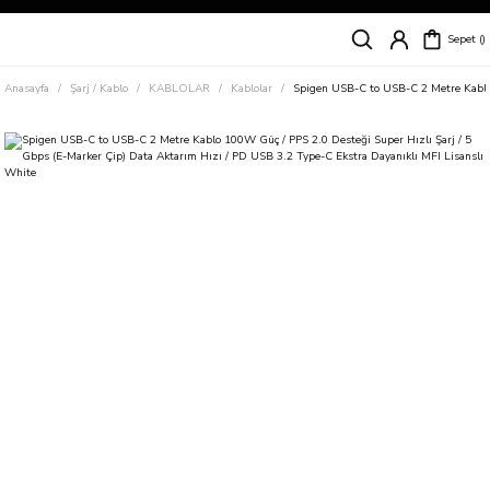
Siparişleriniz
5 İş Günü İçerisinde Kargoda!
Sepet
Kapıda Ödeme Kolaylığı, Kredi Kartı ile Taksitli Hızlı ve Güvenli Alışveriş!
Hemen Keşfet!
Anasayfa
Şarj / Kablo
KABLOLAR
Kablolar
Spigen USB-C to USB-C 2 Metre Kablo 
Süper İndirimli Fiyatlar
Hemen Tıkla Alışverişe Başla!