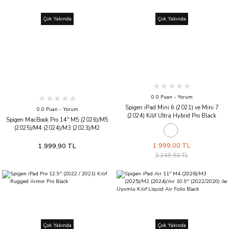
Çok Yakında
Çok Yakında
0.0 Puan - Yorum
Spigen iPad Mini 6 (2021) ve Mini 7
0.0 Puan - Yorum
(2024) Kılıf Ultra Hybrid Pro Black
Spigen MacBook Pro 14'' M5 (2026)/M5
(2025)/M4 (2024)/M3 (2023)/M2
(2023)/M1 (2021) Cam Ekran Koruyucu
Tam Kaplayan GLAS.tR Full Cover HD
1.999,00 TL
1.999,90 TL
2.249,90 TL
Çok Yakında
Çok Yakında