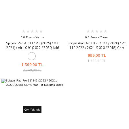
0.0 Puan - Yorum
0.0 Puan - Yorum
Spigen iPad Air 11'' M3 (2025) / M2
Spigen iPad Air 10.9 (2022 / 2020) / Pro
(2024) / Air 10.9'' (2022 / 2020) Kılıf
11'' (2022 / 2021 /2020 / 2018) Cam
Urban Fit Dokuma Rose Gold
Ekran Koruyucu Kolay Kurulum GLAS.tR
999,00 TL
EZ Fit Slim HD
1.799,90 TL
1.599,00 TL
2.249,90 TL
Çok Yakında