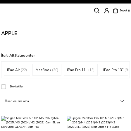
Siparişleriniz
5 İş Günü İçerisinde Kargoda!
Sepet
Kapıda Ödeme Kolaylığı, Kredi Kartı ile Taksitli Hızlı ve Güvenli Alışveriş!
Hemen Keşfet!
Süper İndirimli Fiyatlar
Hemen Tıkla Alışverişe Başla!
APPLE
İlgili Alt Kategoriler
iPad Air
(22)
MacBook
(20)
iPad Pro 11''
(13)
iPad Pro 13''
(9)
Stoktakiler