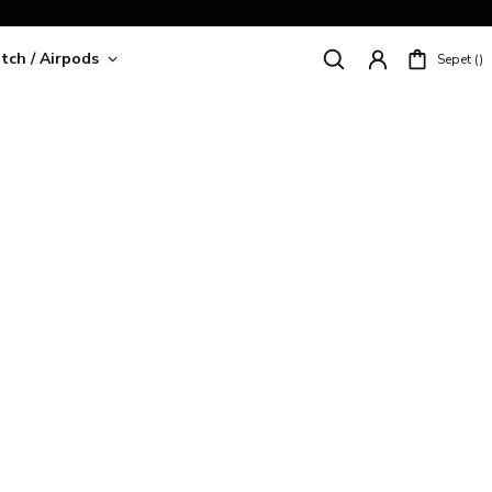
tch / Airpods
Sepet
riş!