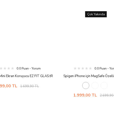
Çok Yakında
0.0 Puan - Yorum
0.0 Puan - Y
Mini Ekran Koruyucu EZ FIT GLAS.tR
Spigen iPhone için MagSafe Özellik
Manyetik Cüzdan TinTap B
99,00 TL
1.699,90 TL
1.999,00 TL
2.699,90