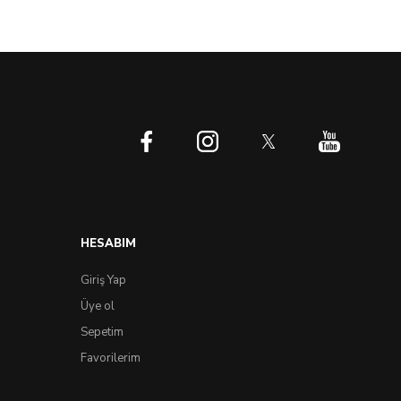
HESABIM
Giriş Yap
Üye ol
Sepetim
Favorilerim