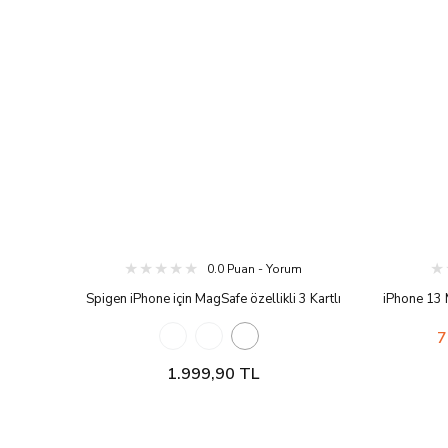
0.0 Puan - Yorum
Spigen iPhone için MagSafe özellikli 3 Kartlı
iPhone 13 
Manyetik Cüzdan Classic C1 Bondi Blue
7
1.999,90 TL