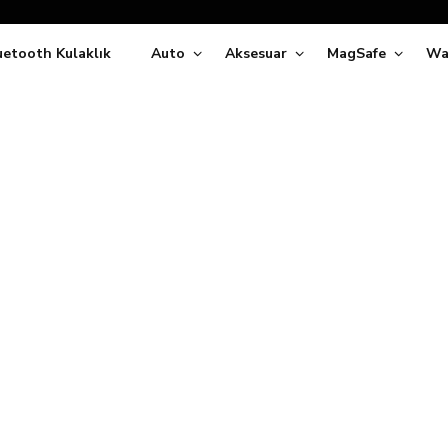
Siparişleriniz
5 İş Günü İçerisinde Kargoda!
uetooth Kulaklık
Auto
Aksesuar
MagSafe
Wa
ıda Ödeme Kolaylığı, Kredi Kartı ile Taksitli Hızlı ve Güvenli Alışve
Hemen Keşfet!
Süper İndirimli Fiyatlar
Hemen Tıkla Alışverişe Başla!