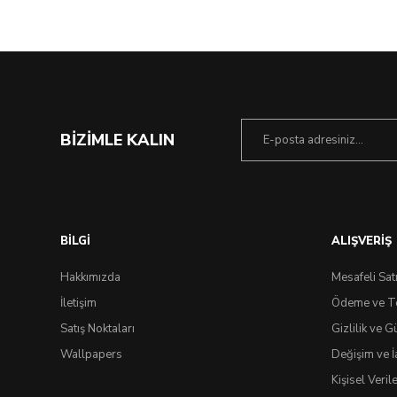
BİZİMLE KALIN
BİLGİ
ALIŞVERİŞ
Hakkımızda
Mesafeli Sat
İletişim
Ödeme ve T
Satış Noktaları
Gizlilik ve G
Wallpapers
Değişim ve İ
Kişisel Veri