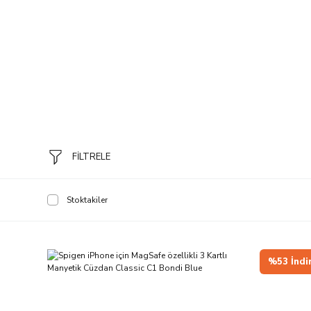
FİLTRELE
Stoktakiler
%53 İndi