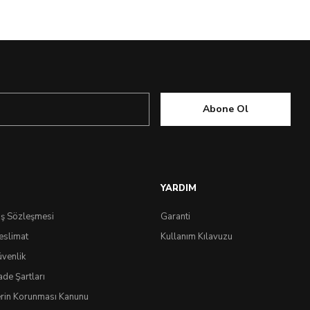
Abone Ol
YARDIM
ış Sözleşmesi
Garanti
eslimat
Kullanım Kılavuzu
üvenlik
ade Şartları
lerin Korunması Kanunu