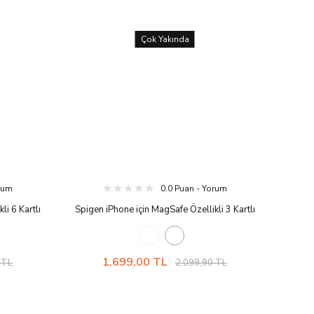
Çok Yakında
orum
0.0 Puan - Yorum
li 6 Kartlı
Spigen iPhone için MagSafe Özellikli 3 Kartlı
lack
Manyetik Cüzdan Ultra Hybrid Zero One
1.699,00 TL
 TL
2.099,90 TL