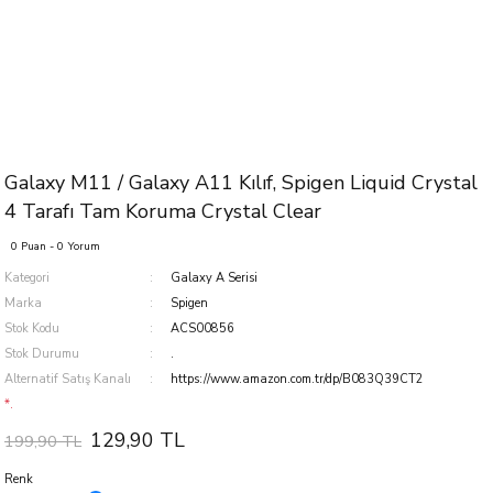
Galaxy M11 / Galaxy A11 Kılıf, Spigen Liquid Crystal
4 Tarafı Tam Koruma Crystal Clear
0 Puan - 0 Yorum
Kategori
Galaxy A Serisi
Marka
Spigen
Stok Kodu
ACS00856
Stok Durumu
.
Alternatif Satış Kanalı
https://www.amazon.com.tr/dp/B083Q39CT2
*.
129,90 TL
199,90 TL
Renk