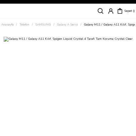
Siparişleriniz
5 İş Günü İçerisinde Kargoda!
Sepet
Kapıda Ödeme Kolaylığı, Kredi Kartı ile Taksitli Hızlı ve Güvenli Alışveriş!
Hemen Keşfet!
Anasayfa
Telefon
SAMSUNG
Galaxy A Serisi
Galaxy M11 / Galaxy A11 Kılıf, Spige
Süper İndirimli Fiyatlar
Hemen Tıkla Alışverişe Başla!