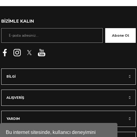
BİZİMLE KALIN
Abone Ol
BİLGİ
ALIŞVERİŞ
0.0 Puan - 0 Yorum
Galaxy A02 / Galaxy M02 Kılıf, Spigen Rugged Armor Matte Black
YARDIM
Bu internet sitesinde, kullanıcı deneyimini