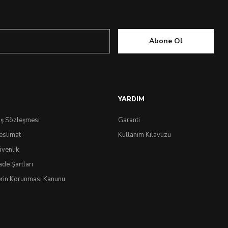
Abone Ol
YARDIM
ış Sözleşmesi
Garanti
eslimat
Kullanım Kılavuzu
üvenlik
ade Şartları
lerin Korunması Kanunu