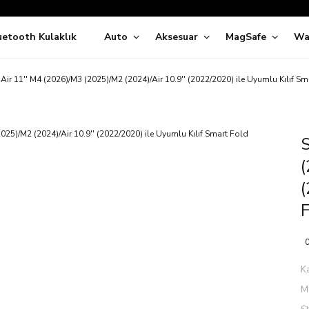
Siparişleriniz
5 İş Günü İçerisinde Kargoda!
uetooth Kulaklık
Auto
Aksesuar
MagSafe
Wa
ıda Ödeme Kolaylığı, Kredi Kartı ile Taksitli Hızlı ve Güvenli Alışve
Hemen Keşfet!
Süper İndirimli Fiyatlar
Air 11'' M4 (2026)/M3 (2025)/M2 (2024)/Air 10.9'' (2022/2020) ile Uyumlu Kılıf Sm
Hemen Tıkla Alışverişe Başla!
S
(
(
F
0
K
M