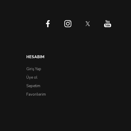
HESABIM
Giriş Yap
Üye ol
Sepetim
Favorilerim