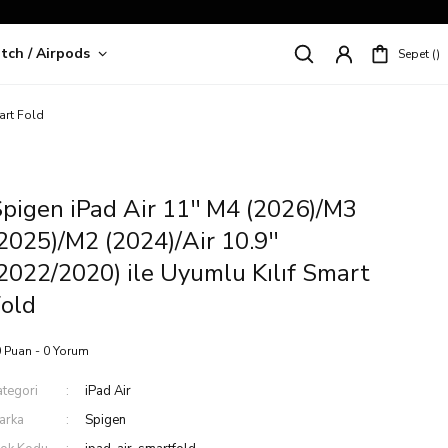
tch / Airpods
Sepet
riş!
art Fold
pigen iPad Air 11'' M4 (2026)/M3
2025)/M2 (2024)/Air 10.9''
2022/2020) ile Uyumlu Kılıf Smart
old
 Puan - 0 Yorum
ategori
iPad Air
arka
Spigen