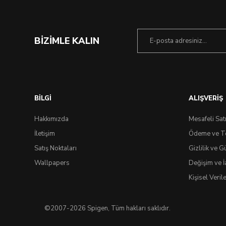
BİZİMLE KALIN
BİLGİ
ALIŞVERİŞ
Hakkımızda
Mesafeli Sat
İletişim
Ödeme ve T
Satış Noktaları
Gizlilik ve G
Wallpapers
Değişim ve İ
Kişisel Veri
©2007-2026 Spigen, Tüm hakları saklıdır.