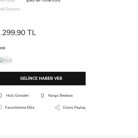
tok Kodu
ipad-air-smartfold
tok Durumu
.
.299,90 TL
enk
GELİNCE HABER VER
Hızlı Gönderi
Kargo Bedava
Ürünü Paylaş