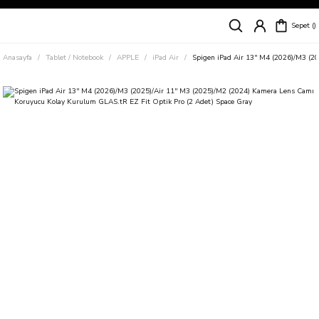
Siparişleriniz
5 İş Günü İçerisinde Kargoda!
Sepet
Kapıda Ödeme Kolaylığı, Kredi Kartı ile Taksitli Hızlı ve Güvenli Alışveriş!
Hemen Keşfet!
Anasayfa
Tablet / Notebook
APPLE
iPad Air
Spigen iPad Air 13'' M4 (2026)/M3 (2
Süper İndirimli Fiyatlar
Hemen Tıkla Alışverişe Başla!