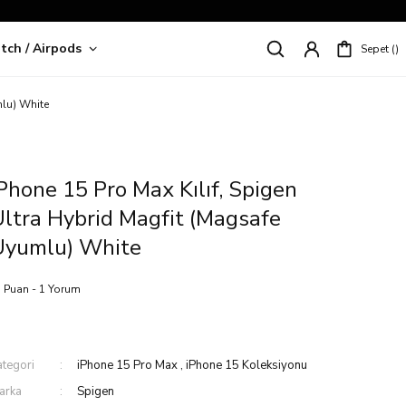
tch / Airpods
Sepet
riş!
mlu) White
Phone 15 Pro Max Kılıf, Spigen
ltra Hybrid Magfit (Magsafe
Uyumlu) White
 Puan - 1 Yorum
ategori
iPhone 15 Pro Max
,
iPhone 15 Koleksiyonu
arka
Spigen