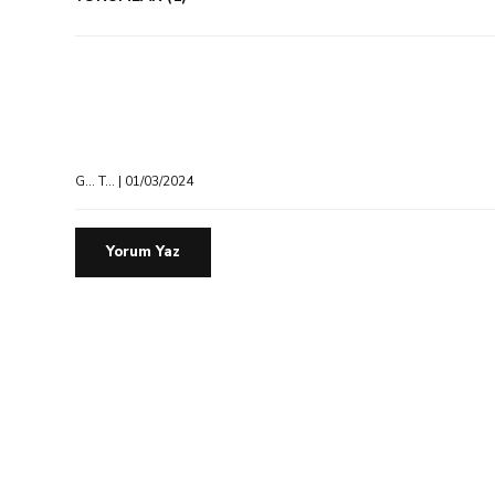
G... T... | 01/03/2024
Yorum Yaz