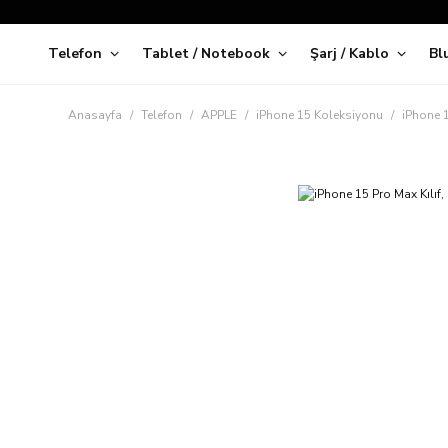
Telefon
Tablet / Notebook
Şarj / Kablo
Bl
Kap
Anasayfa
Telefon
APPLE
iPhone 15 Koleksiyonu
iPhone 