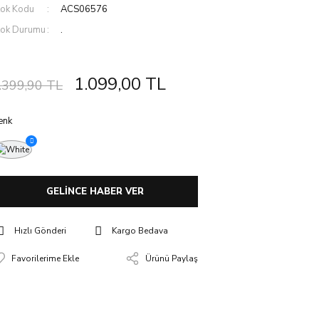
tok Kodu
ACS06576
tok Durumu
.
1.099,00 TL
.399,90 TL
enk
GELİNCE HABER VER
Hızlı Gönderi
Kargo Bedava
Ürünü Paylaş