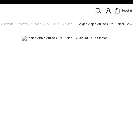
Siparişleriniz
5 İş Günü İçerisinde Kargoda!
Sepet
Kapıda Ödeme Kolaylığı, Kredi Kartı ile Taksitli Hızlı ve Güvenli Alışveriş!
Hemen Keşfet!
Anasayfa
Watch / Airpods
APPLE
AirPods
Spigen Apple AirPods Pro 3. Nesil ile U
Süper İndirimli Fiyatlar
Hemen Tıkla Alışverişe Başla!