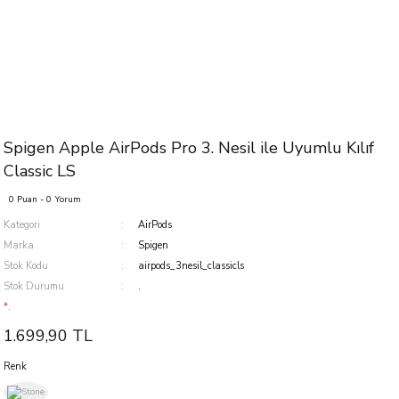
Spigen Apple AirPods Pro 3. Nesil ile Uyumlu Kılıf
Classic LS
0 Puan - 0 Yorum
Kategori
AirPods
Marka
Spigen
Stok Kodu
airpods_3nesil_classicls
Stok Durumu
.
*.
1.699,90 TL
Renk