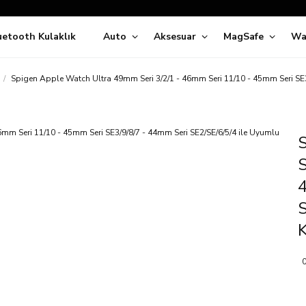
Siparişleriniz
5 İş Günü İçerisinde Kargoda!
uetooth Kulaklık
Auto
Aksesuar
MagSafe
Wa
ıda Ödeme Kolaylığı, Kredi Kartı ile Taksitli Hızlı ve Güvenli Alışve
Hemen Keşfet!
Süper İndirimli Fiyatlar
Spigen Apple Watch Ultra 49mm Seri 3/2/1 - 46mm Seri 11/10 - 45mm Seri SE3
Hemen Tıkla Alışverişe Başla!
S
4
S
K
0