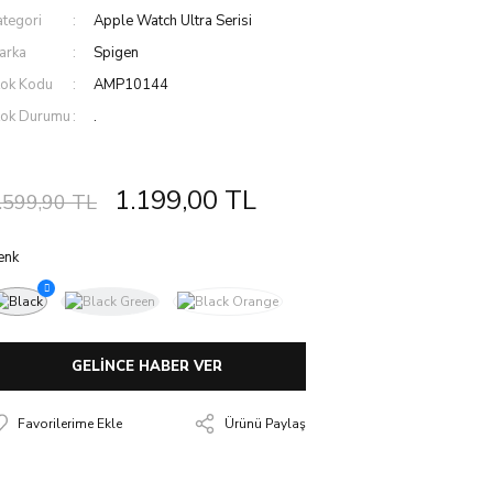
ategori
Apple Watch Ultra Serisi
arka
Spigen
tok Kodu
AMP10144
tok Durumu
.
1.199,00 TL
.599,90 TL
enk
GELİNCE HABER VER
Ürünü Paylaş