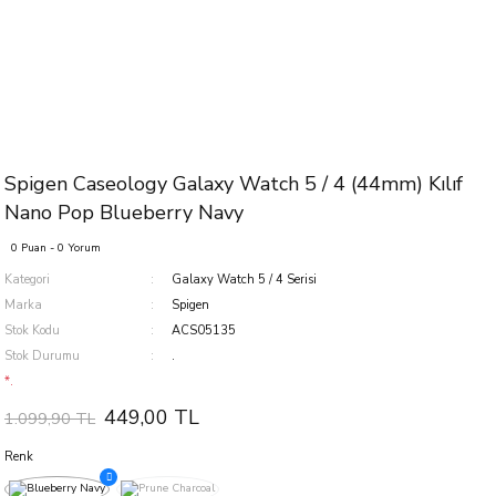
Spigen Caseology Galaxy Watch 5 / 4 (44mm) Kılıf
Nano Pop Blueberry Navy
0 Puan - 0 Yorum
Kategori
Galaxy Watch 5 / 4 Serisi
Marka
Spigen
Stok Kodu
ACS05135
Stok Durumu
.
*.
449,00 TL
1.099,90 TL
Renk