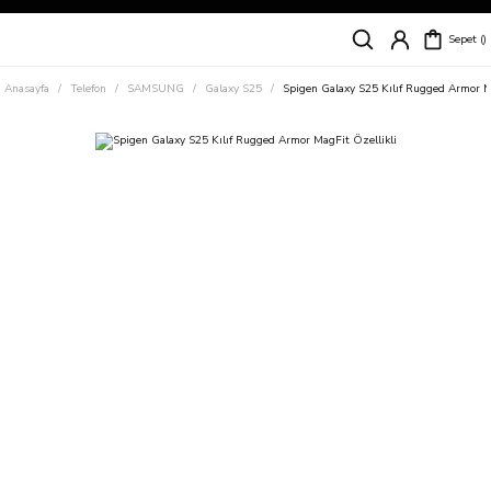
Siparişleriniz
5 İş Günü İçerisinde Kargoda!
Sepet
Kapıda Ödeme Kolaylığı, Kredi Kartı ile Taksitli Hızlı ve Güvenli Alışveriş!
Hemen Keşfet!
Anasayfa
Telefon
SAMSUNG
Galaxy S25
Spigen Galaxy S25 Kılıf Rugged Armor M
Süper İndirimli Fiyatlar
Hemen Tıkla Alışverişe Başla!