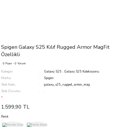
Spigen Galaxy S25 Kılıf Rugged Armor MagFit
Özellikli
0 Puan - 0 Yorum
Kategori
Galaxy S25
,
Galaxy S25 Koleksiyonu
Marka
Spigen
Stok Kodu
galaxy_s25_rugged_armor_mag
Stok Durumu
.
*.
1.599,90 TL
Renk