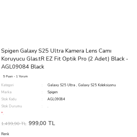
Spigen Galaxy S25 Ultra Kamera Lens Camı
Koruyucu Glas.tR EZ Fit Optik Pro (2 Adet) Black -
AGL09084 Black
5 Puan - 1 Yorum
Kategori
Galaxy S25 Ultra
,
Galaxy S25 Koleksiyonu
Marka
Spigen
Stok Kodu
AGL09084
Stok Durumu
.
*.
999,00 TL
1.499,90 TL
Renk