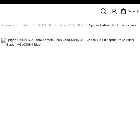
Siparişleriniz
5 İş Günü İçerisinde Kargoda!
Sepet
Kapıda Ödeme Kolaylığı, Kredi Kartı ile Taksitli Hızlı ve Güvenli Alışveriş!
Hemen Keşfet!
Anasayfa
Telefon
SAMSUNG
Galaxy S25 Ultra
Spigen Galaxy S25 Ultra Kamera L
Süper İndirimli Fiyatlar
Hemen Tıkla Alışverişe Başla!