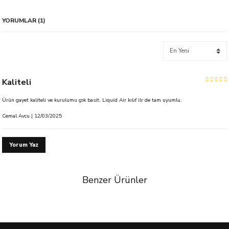
YORUMLAR (1)
Kaliteli
Ürün gayet kaliteli ve kurulumu çok basit. Liquid Air kılıf ilr de tam uyumlu.
Cemal Avcu | 12/03/2025
Yorum Yaz
Benzer Ürünler
%53 İndirim