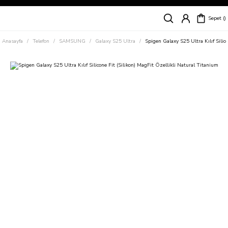
Siparişleriniz
5 İş Günü İçerisinde Kargoda!
Sepet
Kapıda Ödeme Kolaylığı, Kredi Kartı ile Taksitli Hızlı ve Güvenli Alışveriş!
Hemen Keşfet!
Anasayfa
Telefon
SAMSUNG
Galaxy S25 Ultra
Spigen Galaxy S25 Ultra Kılıf Silic
Süper İndirimli Fiyatlar
Hemen Tıkla Alışverişe Başla!