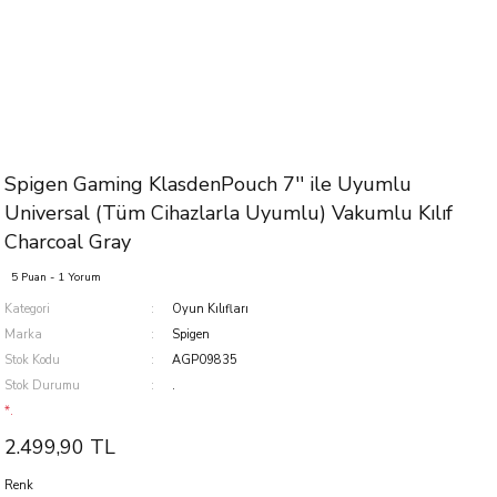
Spigen Gaming KlasdenPouch 7'' ile Uyumlu
Universal (Tüm Cihazlarla Uyumlu) Vakumlu Kılıf
Charcoal Gray
5 Puan - 1 Yorum
Kategori
Oyun Kılıfları
Marka
Spigen
Stok Kodu
AGP09835
Stok Durumu
.
*.
2.499,90 TL
Renk