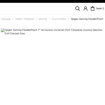
Siparişleriniz
5 İş Günü İçerisinde Kargoda!
Sepet
Kapıda Ödeme Kolaylığı, Kredi Kartı ile Taksitli Hızlı ve Güvenli Alışveriş!
Hemen Keşfet!
Anasayfa
Tablet / Notebook
Gaming
Oyun Kılıfları
Spigen Gaming KlasdenPouch 7'
Süper İndirimli Fiyatlar
Hemen Tıkla Alışverişe Başla!