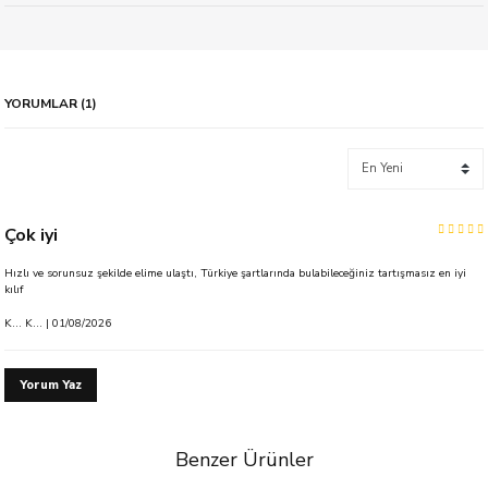
YORUMLAR (1)
Çok iyi
Hızlı ve sorunsuz şekilde elime ulaştı, Türkiye şartlarında bulabileceğiniz tartışmasız en iyi
kılıf
K... K... | 01/08/2026
Yorum Yaz
Benzer Ürünler