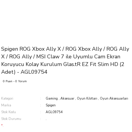
Spigen ROG Xbox Ally X / ROG Xbox Ally / ROG Ally
X / ROG Ally / MSI Claw 7 ile Uyumlu Cam Ekran
Koruyucu Kolay Kurulum Glas.tR EZ Fit Slim HD (2
Adet) - AGL09754
0 Puan - 0 Yorum
Kategori
Gaming
,
Aksesuar
,
Oyun Kılıfları
,
Oyun Aksesuarları
Marka
Spigen
Stok Kodu
AGL09754
Stok Durumu
.
*.