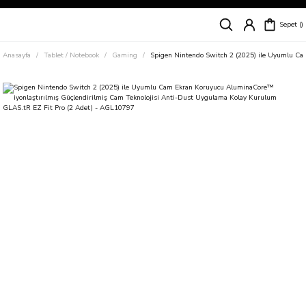
Siparişleriniz
5 İş Günü İçerisinde Kargoda!
Sepet
Kapıda Ödeme Kolaylığı, Kredi Kartı ile Taksitli Hızlı ve Güvenli Alışveriş!
Hemen Keşfet!
Anasayfa
Tablet / Notebook
Gaming
Spigen Nintendo Switch 2 (2025) ile Uyumlu Ca
Süper İndirimli Fiyatlar
Hemen Tıkla Alışverişe Başla!