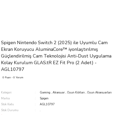
Spigen Nintendo Switch 2 (2025) ile Uyumlu Cam
Ekran Koruyucu AluminaCore™ iyonlaştırılmış
Güçlendirilmiş Cam Teknolojisi Anti-Dust Uygulama
Kolay Kurulum GLAS.tR EZ Fit Pro (2 Adet) -
AGL10797
0 Puan - 0 Yorum
Kategori
Gaming
,
Aksesuar
,
Oyun Kılıfları
,
Oyun Aksesuarları
Marka
Spigen
Stok Kodu
AGL10797
Stok Durumu
.