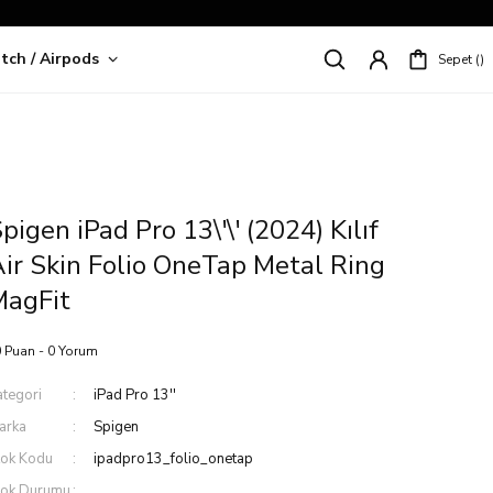
tch / Airpods
Sepet
riş!
pigen iPad Pro 13\'\' (2024) Kılıf
ir Skin Folio OneTap Metal Ring
MagFit
 Puan - 0 Yorum
ategori
iPad Pro 13''
arka
Spigen
tok Kodu
ipadpro13_folio_onetap
tok Durumu
.