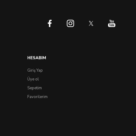
HESABIM
Giriş Yap
Üye ol
Sepetim
Favorilerim