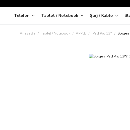
Telefon
Tablet / Notebook
Şarj / Kablo
Bl
Kap
Anasayfa
Tablet / Notebook
APPLE
iPad Pro 13''
Spigen 