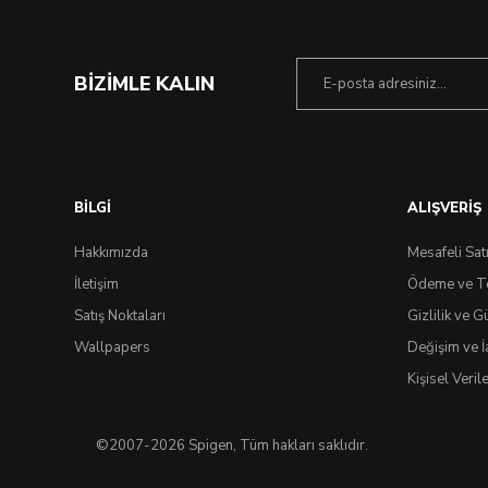
BİZİMLE KALIN
BİLGİ
ALIŞVERİŞ
Hakkımızda
Mesafeli Sat
İletişim
Ödeme ve T
Satış Noktaları
Gizlilik ve G
Ç
Wallpapers
Değişim ve İ
Kişisel Veri
©2007-2026 Spigen, Tüm hakları saklıdır.