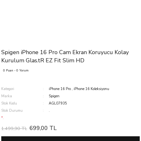
Spigen iPhone 16 Pro Cam Ekran Koruyucu Kolay
Kurulum Glas.tR EZ Fit Slim HD
0 Puan - 0 Yorum
Kategori
iPhone 16 Pro
,
iPhone 16 Koleksiyonu
Marka
Spigen
Stok Kodu
AGL07935
Stok Durumu
.
*.
699,00 TL
1.499,90 TL