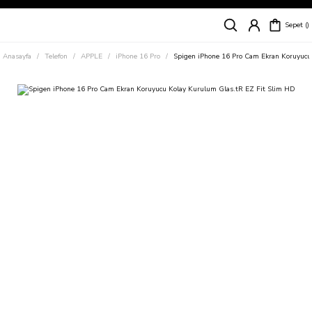
Siparişleriniz
5 İş Günü İçerisinde Kargoda!
Sepet
Kapıda Ödeme Kolaylığı, Kredi Kartı ile Taksitli Hızlı ve Güvenli Alışveriş!
Hemen Keşfet!
Anasayfa
Telefon
APPLE
iPhone 16 Pro
Spigen iPhone 16 Pro Cam Ekran Koruyucu
Süper İndirimli Fiyatlar
Hemen Tıkla Alışverişe Başla!