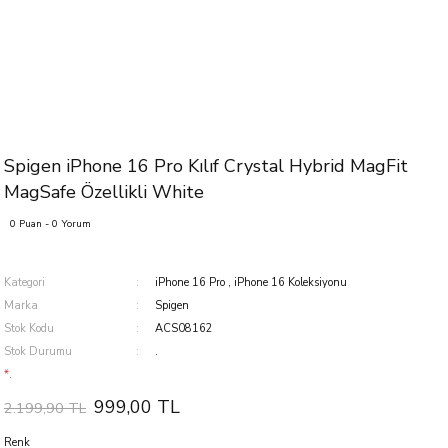
Spigen iPhone 16 Pro Kılıf Crystal Hybrid MagFit
MagSafe Özellikli White
0 Puan - 0 Yorum
Kategori
iPhone 16 Pro
,
iPhone 16 Koleksiyonu
Marka
Spigen
Stok Kodu
ACS08162
Stok Durumu
.
*.
999,00 TL
2.199,90 TL
Renk