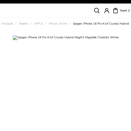
Siparişleriniz
5 İş Günü İçerisinde Kargoda!
Sepet
Kapıda Ödeme Kolaylığı, Kredi Kartı ile Taksitli Hızlı ve Güvenli Alışveriş!
Hemen Keşfet!
Anasayfa
Telefon
APPLE
iPhone 16 Pro
Spigen iPhone 16 Pro Kılıf Crystal Hybrid
Süper İndirimli Fiyatlar
Hemen Tıkla Alışverişe Başla!