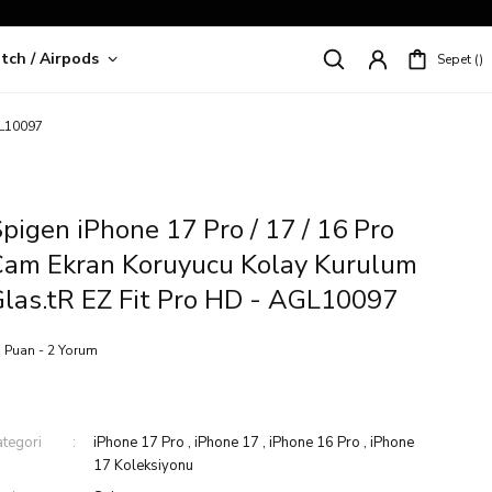
tch / Airpods
Sepet
riş!
GL10097
pigen iPhone 17 Pro / 17 / 16 Pro
Cam Ekran Koruyucu Kolay Kurulum
las.tR EZ Fit Pro HD - AGL10097
 Puan - 2 Yorum
ategori
iPhone 17 Pro
,
iPhone 17
,
iPhone 16 Pro
,
iPhone
17 Koleksiyonu