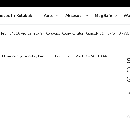
Siparişleriniz
5 İş Günü İçerisinde Kargoda!
uetooth Kulaklık
Auto
Aksesuar
MagSafe
Wa
ıda Ödeme Kolaylığı, Kredi Kartı ile Taksitli Hızlı ve Güvenli Alışve
Hemen Keşfet!
Süper İndirimli Fiyatlar
 Pro / 17 / 16 Pro Cam Ekran Koruyucu Kolay Kurulum Glas.tR EZ Fit Pro HD - A
Hemen Tıkla Alışverişe Başla!
S
G
5
K