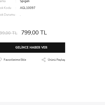
arka
Spigen
tok Kodu
AGL10097
tok Durumu
.
799,00 TL
99,00 TL
GELİNCE HABER VER
Ürünü Paylaş